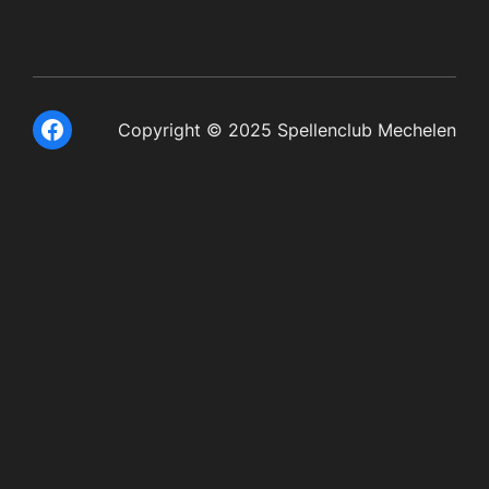
Facebook
Copyright © 2025 Spellenclub Mechelen