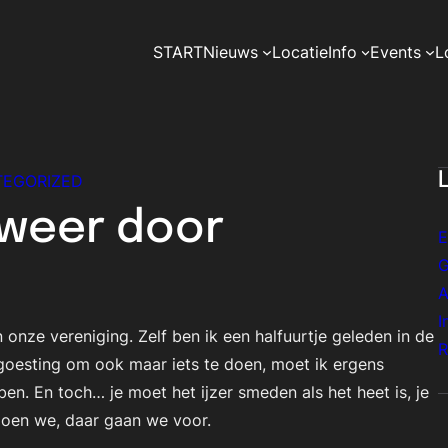
START
Nieuws
Locatie
Info
Events
L
EGORIZED
 weer door
E
G
A
I
onze vereniging. Zelf ben ik een halfuurtje geleden in de
R
goesting om ook maar iets te doen, moet ik ergens
en. En toch… je moet het ijzer smeden als het heet is, je
doen we, daar gaan we voor.