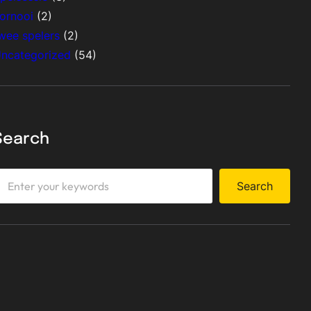
ornooi
(2)
wee spelers
(2)
ncategorized
(54)
Search
Search