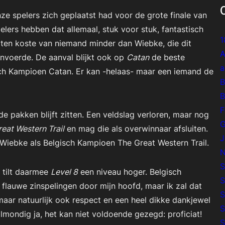
nze spelers zich geplaatst had voor de grote finale van
ers hebben dat allemaal, stuk voor stuk, fantastisch
1
 ten koste van niemand minder dan Wiebke, die dit
A
nvoerde. De aanval blijkt ook op
Catan
de beste
a
ch Kampioen Catan
. Er kan -helaas- maar een iemand de
B
B
F
 de pakken blijft zitten. Een veldslag verloren, maar nog
G
eat Western Trail
en mag die als overwinnaar afsluiten.
J
 Wiebke als
Belgisch Kampioen The Great Western Trail
.
N
S
n tilt daarmee
Level 8
een niveau hoger.
Belgisch
S
flauwe zinspelingen door mijn hoofd, maar ik zal dat
S
maar natuurlijk ook respect en een heel dikke dankjewel
S
mondig ja, het kan niet voldoende gezegd: proficiat!
S