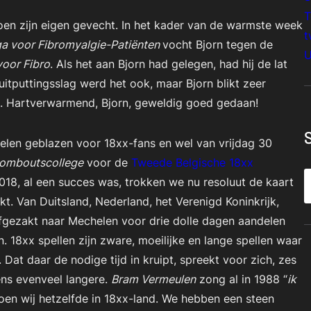
T
n zijn eigen gevecht. In het kader van de warmste week
t
a voor Fibromyalgie-Patiënten
vocht Bjorn tegen de
U
voor Fibro
. Als het aan Bjorn had gelegen, had hij de lat
itputtingsslag werd het ook, maar Bjorn blikt zeer
. Hartverwarmend, Bjorn, geweldig goed gedaan!
len geblazen voor 18xx-fans en wel van vrijdag 30
Romboutscollege
voor de
Tweede Belgische 18xx
S
018, al een succes was, trokken we nu resoluut de kaart
e
. Van Duitsland, Nederland, het Verenigd Koninkrijk,
a
afgezakt naar Mechelen voor drie dolle dagen aandelen
r
. 18xx spellen zijn zware, moeilijke en lange spellen waar
c
Dat daar de nodige tijd in kruipt, spreekt voor zich, zes
h
tens evenveel langere.
Bram Vermeulen
zong al in 1988 “
ik
doen wij hetzelfde in 18xx-land. We hebben een steen