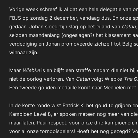
Vorige week schreef ik al dat een hele delegatie van o
FBJS op zondag 2 december, vandaag dus. En onze spel
gedaan. Johan sloeg zijn slag op het eiland van
Catan
,
seizoen maandenlang (ongeslagen?) het klassement aa
verdediging en Johan promoveerde zichzelf tot
Belgis
winnaar zijn.
Maar
Wiebke
is en blijft een straffe madam die niet bij
niet de oorlog verloren. Van
Catan
volgt Wiebke
The Gr
Een tweede gouden medaille komt naar Mechelen met
In de korte ronde wist Patrick K. het goud te grijpen e
Kampioen Level 8
, er spoken meteen nog meer van die 
maar laten. Puur respect, voor onze drie kampioenen, 
voor al onze tornooispelers! Hoeft het nog gezegd? Vol