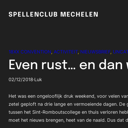
Skip
to
SPELLENCLUB MECHELEN
content
18XX CONVENTION
, 
ACTIVITEIT
, 
NIEUWSBRIEF
, 
UNCAT
Even rust… en dan
02/12/2018
·
Luk
Het was een ongelooflijk druk weekend, voor velen van 
zetel geploft na drie lange en vermoeiende dagen. De 
tussen het Sint-Romboutscollege en thuis verloren hebb
moet het nieuws brengen, heet van de naald. Dus dat 