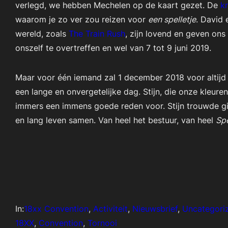
verlegd, we hebben Mechelen op de kaart gezet. De
k
waarom je zo ver zou reizen voor
een spelletje
. David 
wereld, zoals
The Train Rush
, zijn lovend en geven on
onszelf te overtreffen en wel van 7 tot 9 juni 2019.
Maar voor één iemand zal 1 december 2018 voor altijd 
een lange en onvergetelijke dag. Stijn, die onze kleure
immers een immens goede reden voor. Stijn trouwde gis
en lang leven samen. Van heel het bestuur, van heel
Sp
In:
18xx Convention
, 
Activiteit
, 
Nieuwsbrief
, 
Uncategori
18XX
, 
Convention
, 
Tornooi