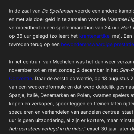
In de zaal van
De Spelfanaat
voerde een andere kampioe
en met als doel geld in te zamelen voor de
Vlaamse Lig
vermoeidheid in een spellenmarathon van 24 uur
Hart 
op 36 uur gelegd (zo leert het
krantenartikel
me). Een u
tevreden terug op een
bewonderenswaardige prestatie
In het centrum van Mechelen was het dan weer verzame
november tot en met zondag 2 december in het
Sint-
Conventie
. Daar de eerste conventie, op 18 augustus 2
van een weekendformule en dat werd duidelijk gesmaakt
Spanje, Italië, Denemarken en Polen, kwamen spelers 
kopen en verkopen, spoor leggen en treinen laten rijden
speculeren en verhandelen van aandelen centraal staat. 
uur is geen uitzondering, al zijn er kortere, maar mins
heb een steen verlegd in de rivier,
” exact 30 jaar later 