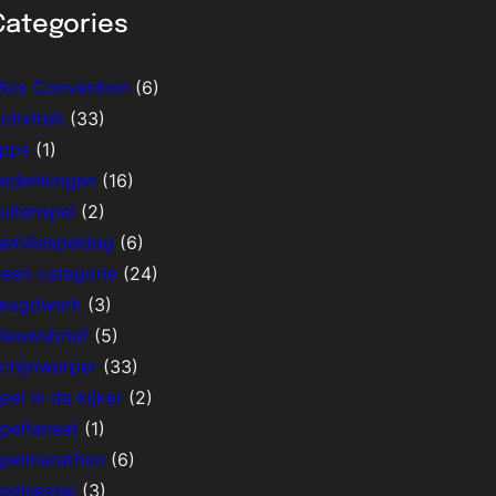
Categories
8xx Convention
(6)
ctiviteit
(33)
pps
(1)
edenkingen
(16)
uitenspel
(2)
amiliespeldag
(6)
een categorie
(24)
eugdwerk
(3)
ieuwsbrief
(5)
chijnwerper
(33)
pel in de kijker
(2)
pelfanaat
(1)
pelmarathon
(6)
pelsessie
(3)