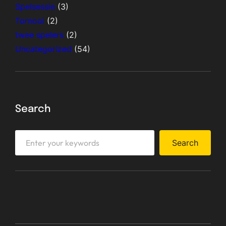
Spelsessie
(3)
Tornooi
(2)
twee spelers
(2)
Uncategorized
(54)
Search
S
Search
e
a
r
c
h