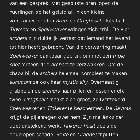
van een gesprek. Met gespitste oren lopen de
huurlingen op het geluid af. In een kleine
voorkamer houden
Brute
en
Cragheart
plots halt.
Tinkerer
en
Spellweaver
wringen zich erbij. De vier
archers
zijn duidelijk verrast dat iemand het levend
tot hier heeft gebracht. Van die verwarring maakt
Spellweaver
dankbaar gebruik om met een
triple
shot
meteen drie
archers
te verzwakken. Om de
chaos bij de
archers
helemaal compleet te maken
summont
ze ook haar
mystic ally
. Overhaastig
grabbelen de
archers
naar pijlen en lossen er elk
twee.
Cragheart
maakt zich groot, zelfverzekerd
Spellweaver
en
Tinkerer
te beschermen. De
Savvas
krijgt de pijlenregen over hem. Zijn maliënkolder
doet uitstekend werk,
Tinkerer
healt
deels de
opgelopen schade.
Brute
en
Cragheart
putten