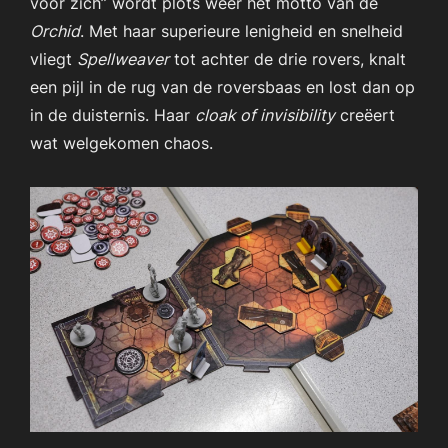
voor zich” wordt plots weer het motto van de
Orchid
. Met haar superieure lenigheid en snelheid
vliegt
Spellweaver
tot achter de drie rovers, knalt
een pijl in de rug van de roversbaas en lost dan op
in de duisternis. Haar
cloak of invisibility
creëert
wat welgekomen chaos.