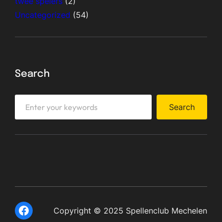
twee spelers
(2)
Uncategorized
(54)
Search
S
Search
e
a
r
c
h
Facebook
Copyright © 2025 Spellenclub Mechelen