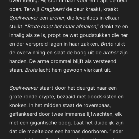
overmoedig. Hij stormt naar voor en trapt de deur
open. Terwijl
Cragheart
de deur kraakt, kraakt
Spellweaver
een
archer
, die levenloos in elkaar
stuikt. “
Brute moet het maar afmaken
,” denkt ze en
inhalig als ze is, propt ze wat goudstukken die her
en der verspreid lagen in haar zakken.
Brute
ruikt
de overwinning en slaat de boog uit de
archer
zijn
handen. De arme drommel blijft als versteend
staan.
Brute
lacht hem gewoon vierkant uit.
Spellweaver
staart door het deurgat naar een
grote ronde crypte, bezaaid met doodskisten en
knoken. In het midden staat de roversbaas,
geflankeerd door twee immense lijfwachten, elk
met een gigantische boog. Laat het duidelijk zijn
dat die moeiteloos een harnas doorboren. “Ieder