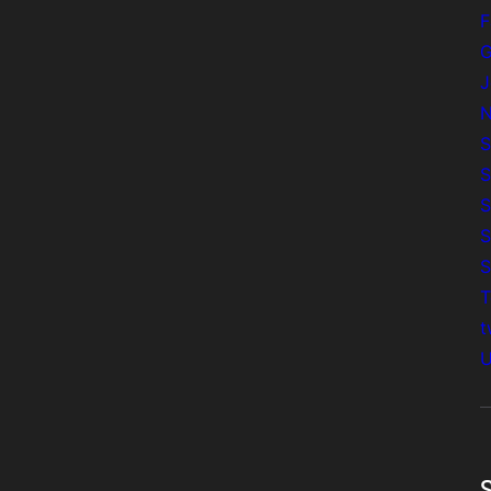
F
G
J
N
S
S
S
S
S
T
t
U