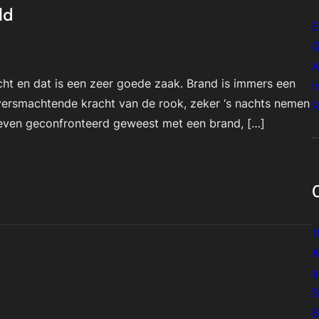
ld
E
G
A
icht en dat is een zeer goede zaak. Brand is immers een
I
 versmachtende kracht van de rook, zeker ‘s nachts nemen
R
n leven geconfronteerd geweest met een brand, […]
1
A
a
B
B