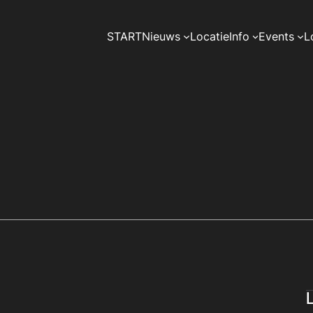
START
Nieuws
Locatie
Info
Events
L