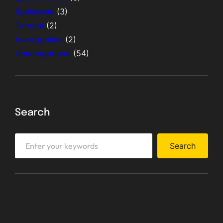
Spelsessie
(3)
Tornooi
(2)
twee spelers
(2)
Uncategorized
(54)
Search
S
Search
e
a
r
c
h