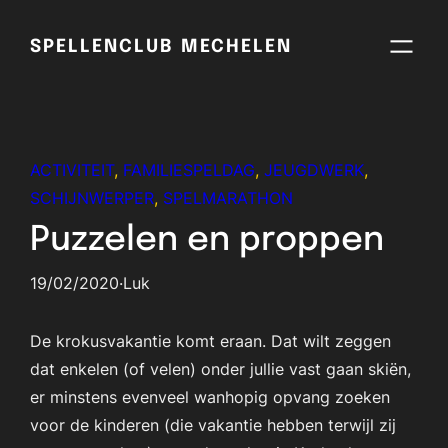
Skip
to
SPELLENCLUB MECHELEN
content
ACTIVITEIT
, 
FAMILIESPELDAG
, 
JEUGDWERK
, 
SCHIJNWERPER
, 
SPELMARATHON
Puzzelen en proppen
19/02/2020
·
Luk
De krokusvakantie komt eraan. Dat wilt zeggen
dat enkelen (of velen) onder jullie vast gaan skiën,
er minstens evenveel wanhopig opvang zoeken
voor de kinderen (die vakantie hebben terwijl zij