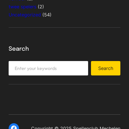
twee spelers
(2)
Uncategorized
(54)
Search
S
Search
e
a
r
c
h
Facebook
Copyright © 2025 Spellenclub Mechelen