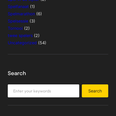
Spelfanaat
(1)
Spelmarathon
(6)
Spelsessie
(3)
Tornooi
(2)
twee spelers
(2)
Uncategorized
(54)
Search
S
Search
e
a
r