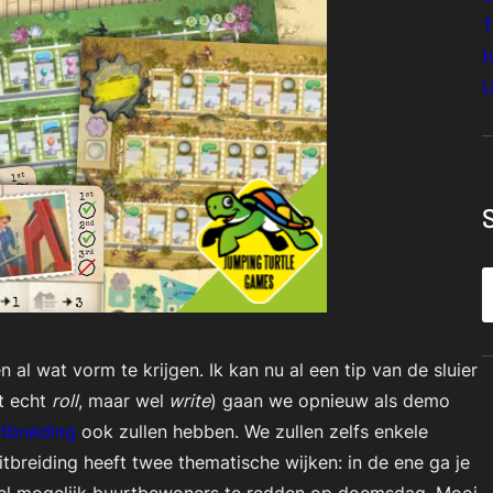
T
t
U
S
e
a
 al wat vorm te krijgen. Ik kan nu al een tip van de sluier
r
t echt
roll
, maar wel
write
) gaan we opnieuw als demo
c
tbreiding
ook zullen hebben. We zullen zelfs enkele
h
tbreiding heeft twee thematische wijken: in de ene ga je