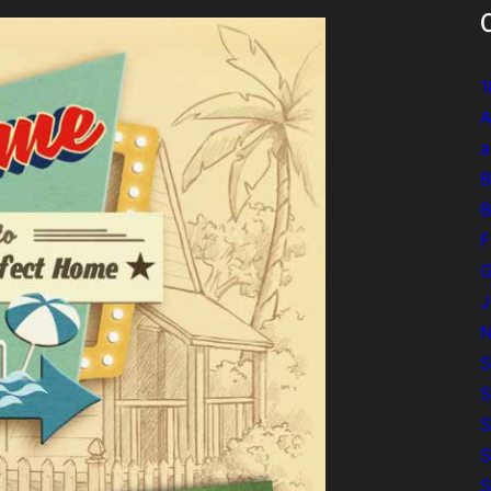
1
A
a
B
B
F
G
J
N
S
S
S
S
S