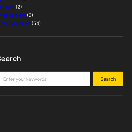
ornooi
(2)
wee spelers
(2)
ncategorized
(54)
Search
Search