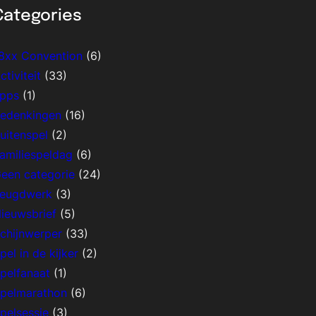
Categories
8xx Convention
(6)
ctiviteit
(33)
pps
(1)
edenkingen
(16)
uitenspel
(2)
amiliespeldag
(6)
een categorie
(24)
eugdwerk
(3)
ieuwsbrief
(5)
chijnwerper
(33)
pel in de kijker
(2)
pelfanaat
(1)
pelmarathon
(6)
pelsessie
(3)