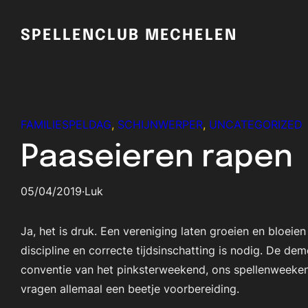
Skip
to
SPELLENCLUB MECHELEN
content
FAMILIESPELDAG
, 
SCHIJNWERPER
, 
UNCATEGORIZED
Paaseieren rapen
05/04/2019
·
Luk
Ja, het is druk. Een vereniging laten groeien en bloe
discipline en correcte tijdsinschatting is nodig. De de
conventie van het pinksterweekend, ons spellenweekend
vragen allemaal een beetje voorbereiding.