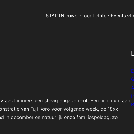
START
Nieuws
Locatie
Info
Events
L
E
G
A
I
ien vraagt immers een stevig engagement. Een minimum aan
R
monstratie van Fuji Koro voor volgende week, de 18xx
 in december en natuurlijk onze familiespeldag, ze